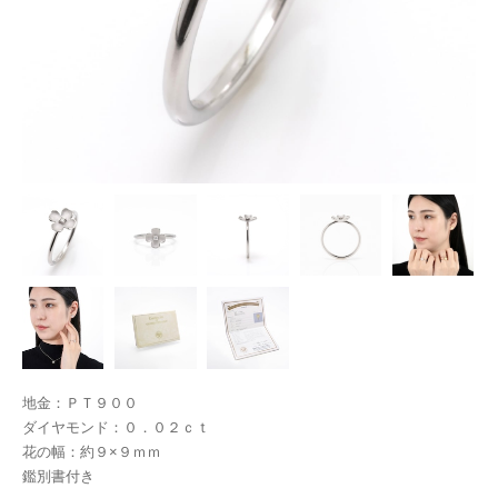
地金：ＰＴ９００
ダイヤモンド：０．０２ｃｔ
花の幅：約９×９ｍｍ
鑑別書付き