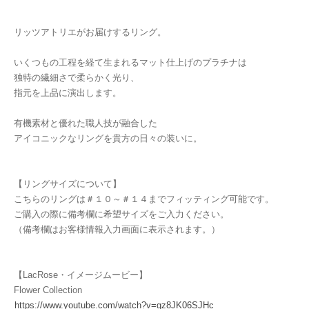
リッツアトリエがお届けするリング。
いくつもの工程を経て生まれるマット仕上げのプラチナは
独特の繊細さで柔らかく光り、
指元を上品に演出します。
有機素材と優れた職人技が融合した
アイコニックなリングを貴方の日々の装いに。
【リングサイズについて】
こちらのリングは＃１０～＃１４までフィッティング可能です。
ご購入の際に備考欄に希望サイズをご入力ください。
（備考欄はお客様情報入力画面に表示されます。）
【LacRose・イメージムービー】
Flower Collection
https://www.youtube.com/watch?v=gz8JK06SJHc