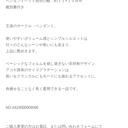
ペンダントヘッド部分の幅：約１１×１０ｍｍ
鑑別書付き
王道のサークル・ペンダント。
使いやすいボリューム感とシンプルシルエットは
日々のどんなシーンや装いにも染まり、
上品に艶めきます。
ベーシックなフォルムを崩し過ぎない非対称デザイン、
アコヤ真珠のサイズグラデーションは
装いをクラシカルにもモードにも振れるアクセントに。
色褪せることなく長く愛用できる一品です。
NO.6424000004006
ご購入希望の方はお電話、または問い合わせフォームにて