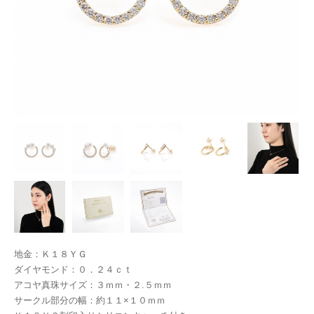
地金：Ｋ１８ＹＧ
ダイヤモンド：０．２４ｃｔ
アコヤ真珠サイズ：３ｍｍ・２.５ｍｍ
サークル部分の幅：約１１×１０ｍｍ