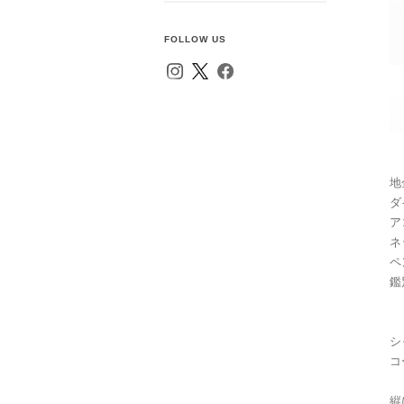
FOLLOW US
地
ダ
ア
ネ
ペ
鑑
シ
コ
縦