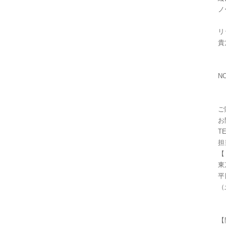
ノ
リ
貴
NO
ご
お
TE
担
【
東
平
（
【