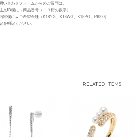
問い合わせフォームからのご質問は、
注文ID欄に→商品番号（１３桁の数字）
内容欄に→ご希望金種（K18YG、K18WG、K18PG、Pt900）
記を明記ください。
RELATED ITEMS