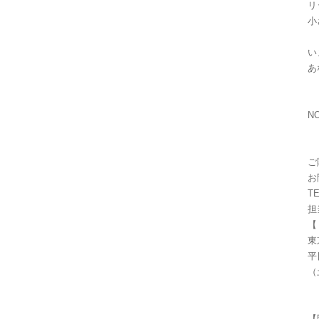
リ
小
い
あ
NO
ご
お
TE
担
【
東
平
（
【