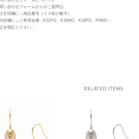
問い合わせフォームからのご質問は、
注文ID欄に→商品番号（１３桁の数字）
内容欄に→ご希望金種（K18YG、K18WG、K18PG、Pt900）
記を明記ください。
RELATED ITEMS