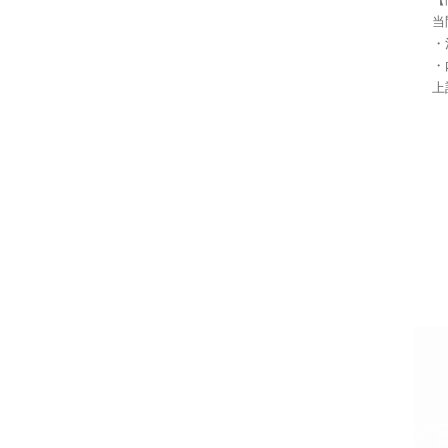
当
・
・
上