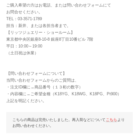
ご購入希望の方はお電話、または問い合わせフォームにて
お問合せください。
TEL：03-3571-1789
担当：新井、または各担当者まで。
【リッツジュエリー・ショールーム】
東京都中央区銀座8-10-8 銀座8丁目10番ビル 7階
平日：10:00～19:00
（土日祝は休業）
【問い合わせフォームについて】
当問い合わせフォームからのご質問は、
・注文ID欄に→商品番号（１３桁の数字）
・内容欄に→ご希望金種（K18YG、K18WG、K18PG、Pt900）
上記を明記ください。
こちらの商品は完売いたしました。再入荷などについて
こちら
より
お問い合わせください。