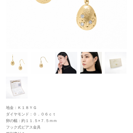
地金：Ｋ１８ＹＧ
ダイヤモンド：０．０６ｃｔ
卵の幅：約１１.５×７.５ｍｍ
フック式ピアス金具