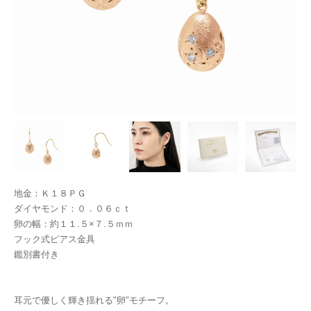
地金：Ｋ１８ＰＧ
ダイヤモンド：０．０６ｃｔ
卵の幅：約１１.５×７.５ｍｍ
フック式ピアス金具
鑑別書付き
耳元で優しく輝き揺れる"卵"モチーフ。